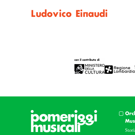
Ludovico Einaudi
Orc
Musi
Stori