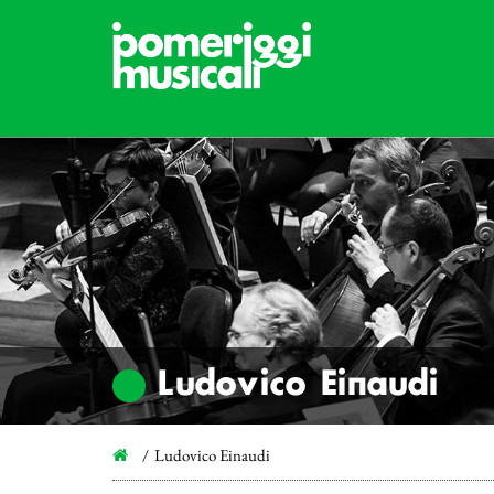
Ludovico Einaudi
Ludovico Einaudi