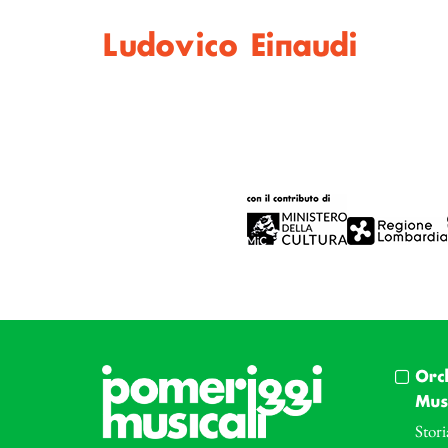
Ludovico Einaudi
Orc
Musi
Stori