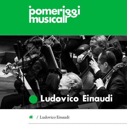
Ludovico Einaudi
Ludovico Einaudi