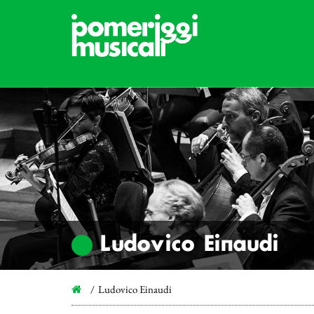
Ludovico Einaudi
Ludovico Einaudi