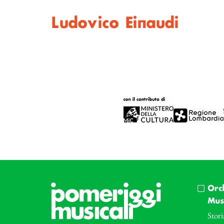
Ludovico Einaudi
Orc
Musi
Stori