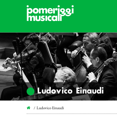
Ludovico Einaudi
Ludovico Einaudi