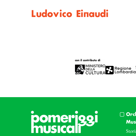
Ludovico Einaudi
Orc
Musi
Stori