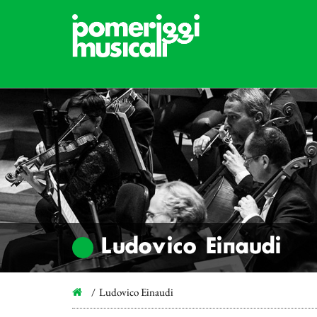
Ludovico Einaudi
Ludovico Einaudi