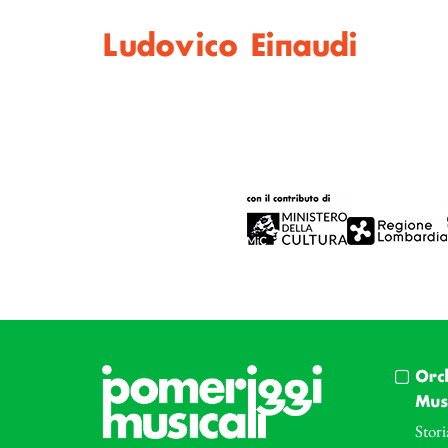
Ludovico Einaudi
Orc
Musi
Stori