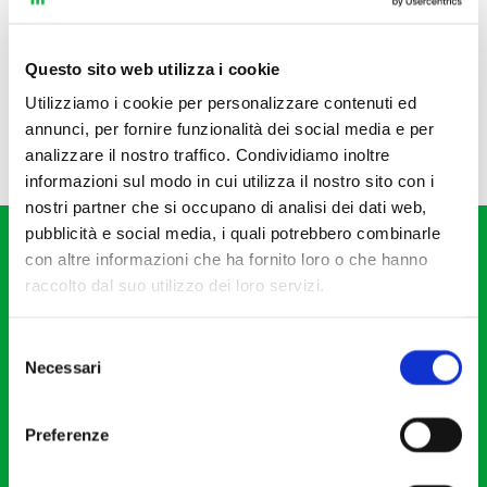
Questo sito web utilizza i cookie
Utilizziamo i cookie per personalizzare contenuti ed
annunci, per fornire funzionalità dei social media e per
analizzare il nostro traffico. Condividiamo inoltre
informazioni sul modo in cui utilizza il nostro sito con i
nostri partner che si occupano di analisi dei dati web,
pubblicità e social media, i quali potrebbero combinarle
con altre informazioni che ha fornito loro o che hanno
raccolto dal suo utilizzo dei loro servizi.
Selezione
Fondazione I Pomeriggi Musicali
Necessari
del
Via S. Giovanni sul Muro, 2
consenso
20121 Milano
Preferenze
Partita Iva 04410060158
Cod. Fisc. 80078650159