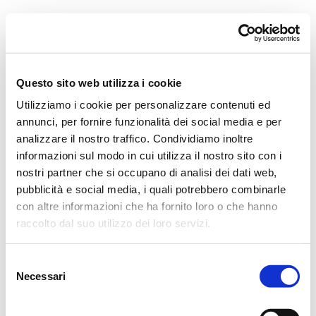
Orchestra i Pomeriggi Musicali
Governance
Storia
Direttore artistico
Direttore Emerito
Professori D’Orchestra
Questo sito web utilizza i cookie
Teatro Dal Verme
Utilizziamo i cookie per personalizzare contenuti ed
La Storia
I Protagonisti
annunci, per fornire funzionalità dei social media e per
I Festival
analizzare il nostro traffico. Condividiamo inoltre
Regolamento di Sala
informazioni sul modo in cui utilizza il nostro sito con i
Area Tecnica
Calendario
nostri partner che si occupano di analisi dei dati web,
Cartellone
pubblicità e social media, i quali potrebbero combinarle
I Pomeriggi Musicali
con altre informazioni che ha fornito loro o che hanno
Teatro Dal Verme
Biglietteria
raccolto dal suo utilizzo dei loro servizi.
Acquista
Selezione
Necessari
del
consenso