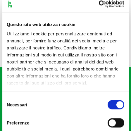
Questo sito web utilizza i cookie
Utilizziamo i cookie per personalizzare contenuti ed
annunci, per fornire funzionalità dei social media e per
analizzare il nostro traffico. Condividiamo inoltre
informazioni sul modo in cui utilizza il nostro sito con i
nostri partner che si occupano di analisi dei dati web,
pubblicità e social media, i quali potrebbero combinarle
con altre informazioni che ha fornito loro o che hanno
raccolto dal suo utilizzo dei loro servizi.
Selezione
Necessari
del
Fondazione I Pomeriggi Musicali
consenso
Via S. Giovanni sul Muro, 2
Preferenze
20121 Milano