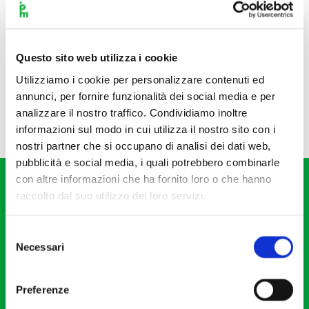
Questo sito web utilizza i cookie
Utilizziamo i cookie per personalizzare contenuti ed
annunci, per fornire funzionalità dei social media e per
analizzare il nostro traffico. Condividiamo inoltre
informazioni sul modo in cui utilizza il nostro sito con i
nostri partner che si occupano di analisi dei dati web,
pubblicità e social media, i quali potrebbero combinarle
con altre informazioni che ha fornito loro o che hanno
raccolto dal suo utilizzo dei loro servizi.
Selezione
Necessari
del
Fondazione I Pomeriggi Musicali
consenso
Via S. Giovanni sul Muro, 2
Preferenze
20121 Milano