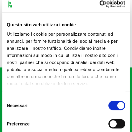
Questo sito web utilizza i cookie
Utilizziamo i cookie per personalizzare contenuti ed
annunci, per fornire funzionalità dei social media e per
analizzare il nostro traffico. Condividiamo inoltre
informazioni sul modo in cui utilizza il nostro sito con i
nostri partner che si occupano di analisi dei dati web,
pubblicità e social media, i quali potrebbero combinarle
con altre informazioni che ha fornito loro o che hanno
raccolto dal suo utilizzo dei loro servizi.
Selezione
Necessari
del
Fondazione I Pomeriggi Musicali
consenso
Via S. Giovanni sul Muro, 2
Preferenze
20121 Milano