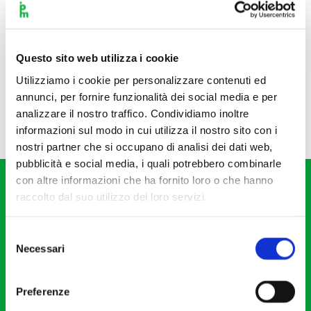
Questo sito web utilizza i cookie
Utilizziamo i cookie per personalizzare contenuti ed
annunci, per fornire funzionalità dei social media e per
analizzare il nostro traffico. Condividiamo inoltre
informazioni sul modo in cui utilizza il nostro sito con i
nostri partner che si occupano di analisi dei dati web,
pubblicità e social media, i quali potrebbero combinarle
con altre informazioni che ha fornito loro o che hanno
raccolto dal suo utilizzo dei loro servizi.
Selezione
Necessari
del
Fondazione I Pomeriggi Musicali
consenso
Via S. Giovanni sul Muro, 2
Preferenze
20121 Milano