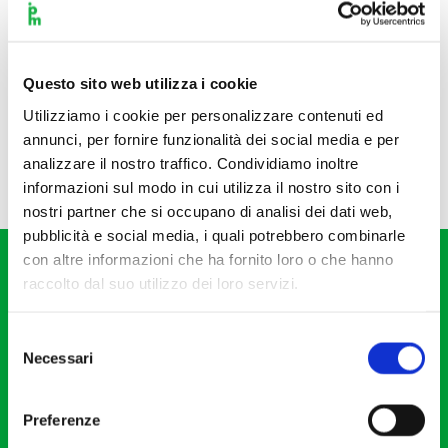
Questo sito web utilizza i cookie
Utilizziamo i cookie per personalizzare contenuti ed
annunci, per fornire funzionalità dei social media e per
analizzare il nostro traffico. Condividiamo inoltre
informazioni sul modo in cui utilizza il nostro sito con i
nostri partner che si occupano di analisi dei dati web,
pubblicità e social media, i quali potrebbero combinarle
con altre informazioni che ha fornito loro o che hanno
raccolto dal suo utilizzo dei loro servizi.
Selezione
Necessari
del
Fondazione I Pomeriggi Musicali
consenso
Via S. Giovanni sul Muro, 2
Preferenze
20121 Milano