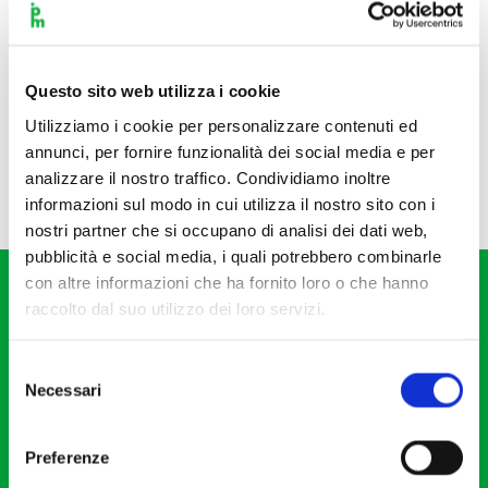
Questo sito web utilizza i cookie
Utilizziamo i cookie per personalizzare contenuti ed
annunci, per fornire funzionalità dei social media e per
analizzare il nostro traffico. Condividiamo inoltre
informazioni sul modo in cui utilizza il nostro sito con i
nostri partner che si occupano di analisi dei dati web,
pubblicità e social media, i quali potrebbero combinarle
con altre informazioni che ha fornito loro o che hanno
raccolto dal suo utilizzo dei loro servizi.
Selezione
Necessari
del
Fondazione I Pomeriggi Musicali
consenso
Via S. Giovanni sul Muro, 2
Preferenze
20121 Milano