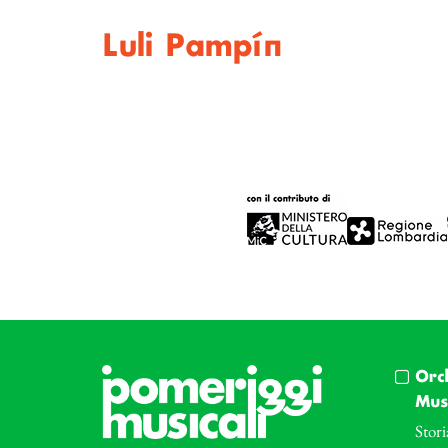
Luli Pampín
Orc
Musi
Stori