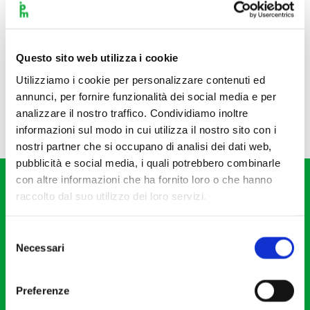
Questo sito web utilizza i cookie
Utilizziamo i cookie per personalizzare contenuti ed
annunci, per fornire funzionalità dei social media e per
analizzare il nostro traffico. Condividiamo inoltre
informazioni sul modo in cui utilizza il nostro sito con i
nostri partner che si occupano di analisi dei dati web,
pubblicità e social media, i quali potrebbero combinarle
con altre informazioni che ha fornito loro o che hanno
raccolto dal suo utilizzo dei loro servizi.
Selezione
Necessari
del
Fondazione I Pomeriggi Musicali
consenso
Via S. Giovanni sul Muro, 2
Preferenze
20121 Milano