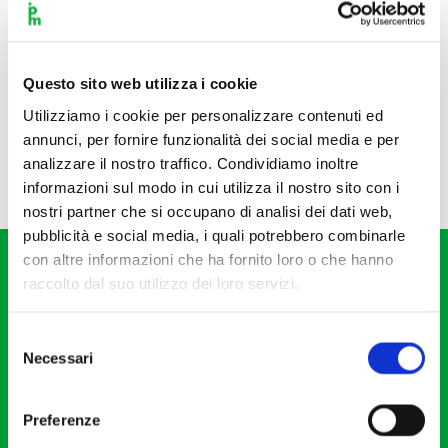
Questo sito web utilizza i cookie
Utilizziamo i cookie per personalizzare contenuti ed
annunci, per fornire funzionalità dei social media e per
analizzare il nostro traffico. Condividiamo inoltre
informazioni sul modo in cui utilizza il nostro sito con i
nostri partner che si occupano di analisi dei dati web,
pubblicità e social media, i quali potrebbero combinarle
con altre informazioni che ha fornito loro o che hanno
raccolto dal suo utilizzo dei loro servizi.
Selezione
Necessari
del
Fondazione I Pomeriggi Musicali
consenso
Via S. Giovanni sul Muro, 2
Preferenze
20121 Milano