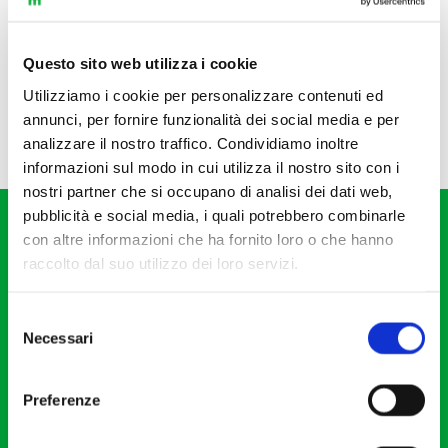
Questo sito web utilizza i cookie
Utilizziamo i cookie per personalizzare contenuti ed
annunci, per fornire funzionalità dei social media e per
analizzare il nostro traffico. Condividiamo inoltre
informazioni sul modo in cui utilizza il nostro sito con i
nostri partner che si occupano di analisi dei dati web,
pubblicità e social media, i quali potrebbero combinarle
con altre informazioni che ha fornito loro o che hanno
raccolto dal suo utilizzo dei loro servizi.
Selezione
Fondazione I Pomeriggi Musicali
Necessari
del
Via S. Giovanni sul Muro, 2
consenso
20121 Milano
Preferenze
Partita Iva 04410060158
Cod. Fisc. 80078650159