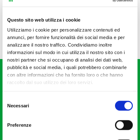
Questo sito web utilizza i cookie
Utilizziamo i cookie per personalizzare contenuti ed
annunci, per fornire funzionalità dei social media e per
analizzare il nostro traffico. Condividiamo inoltre
informazioni sul modo in cui utilizza il nostro sito con i
nostri partner che si occupano di analisi dei dati web,
pubblicità e social media, i quali potrebbero combinarle
con altre informazioni che ha fornito loro o che hanno
raccolto dal suo utilizzo dei loro servizi.
Selezione
Fondazione I Pomeriggi Musicali
Necessari
del
Via S. Giovanni sul Muro, 2
consenso
20121 Milano
Preferenze
Partita Iva 04410060158
Cod. Fisc. 80078650159