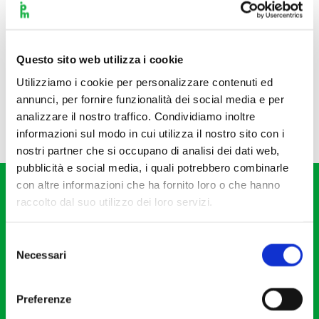
Questo sito web utilizza i cookie
Utilizziamo i cookie per personalizzare contenuti ed
annunci, per fornire funzionalità dei social media e per
analizzare il nostro traffico. Condividiamo inoltre
informazioni sul modo in cui utilizza il nostro sito con i
nostri partner che si occupano di analisi dei dati web,
pubblicità e social media, i quali potrebbero combinarle
con altre informazioni che ha fornito loro o che hanno
raccolto dal suo utilizzo dei loro servizi.
Selezione
Necessari
del
Fondazione I Pomeriggi Musicali
consenso
Via S. Giovanni sul Muro, 2
Preferenze
20121 Milano