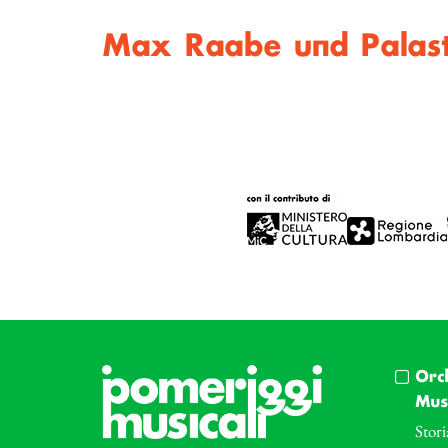
Max Raabe und Palast 
Orc
Musi
Stori