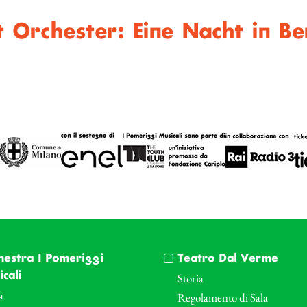
Orchester: Eine Nacht in Ber
hestra I Pomeriggi
Teatro Dal Verme
cali
Storia
a
Regolamento di Sala