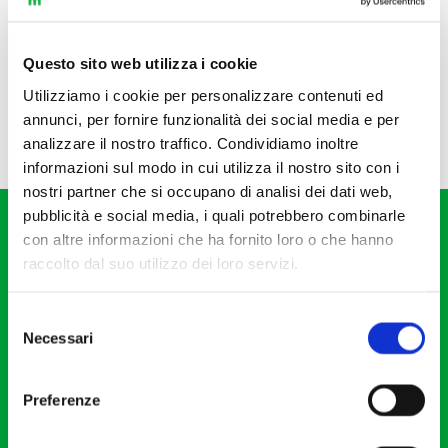
Questo sito web utilizza i cookie
Utilizziamo i cookie per personalizzare contenuti ed
annunci, per fornire funzionalità dei social media e per
analizzare il nostro traffico. Condividiamo inoltre
informazioni sul modo in cui utilizza il nostro sito con i
nostri partner che si occupano di analisi dei dati web,
pubblicità e social media, i quali potrebbero combinarle
con altre informazioni che ha fornito loro o che hanno
raccolto dal suo utilizzo dei loro servizi.
Selezione
Fondazione I Pomeriggi Musicali
Necessari
del
Via S. Giovanni sul Muro, 2
consenso
20121 Milano
Preferenze
Partita Iva 04410060158
Cod. Fisc. 80078650159