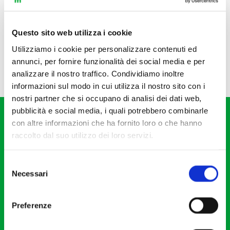
Questo sito web utilizza i cookie
Utilizziamo i cookie per personalizzare contenuti ed
annunci, per fornire funzionalità dei social media e per
analizzare il nostro traffico. Condividiamo inoltre
informazioni sul modo in cui utilizza il nostro sito con i
nostri partner che si occupano di analisi dei dati web,
pubblicità e social media, i quali potrebbero combinarle
con altre informazioni che ha fornito loro o che hanno
raccolto dal suo utilizzo dei loro servizi.
Selezione
Fondazione I Pomeriggi Musicali
Necessari
del
Via S. Giovanni sul Muro, 2
consenso
20121 Milano
Preferenze
Partita Iva 04410060158
Cod. Fisc. 80078650159