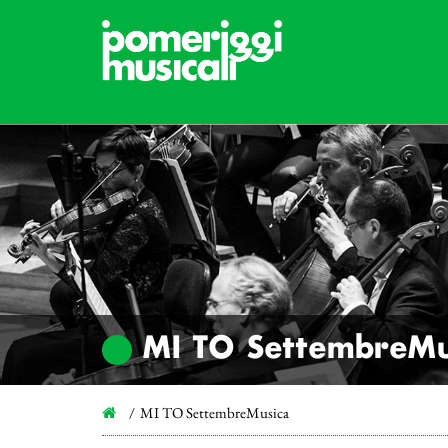
MI TO SettembreMu
MI TO SettembreMusica