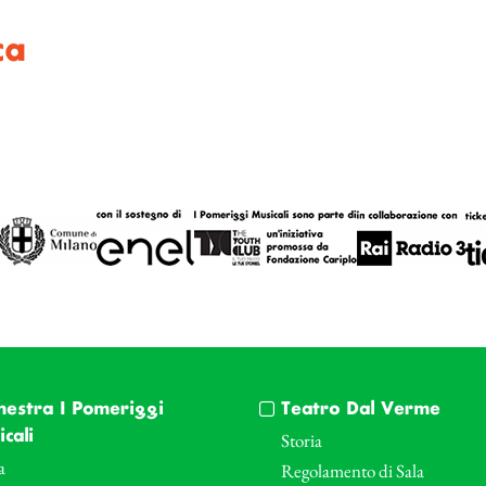
ca
hestra I Pomeriggi
Teatro Dal Verme
cali
Storia
a
Regolamento di Sala