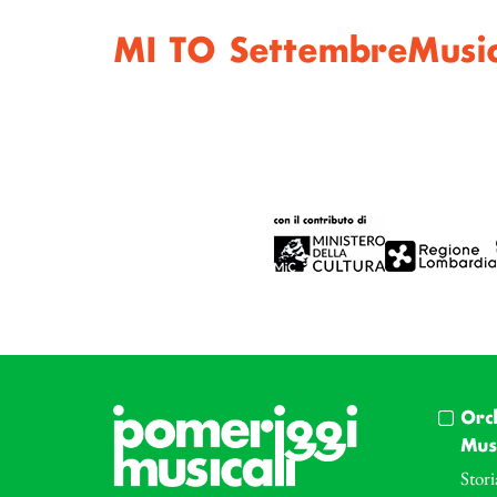
MI TO SettembreMusi
Orc
Musi
Stori