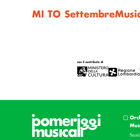
MI TO SettembreMusi
Orc
Musi
Stori