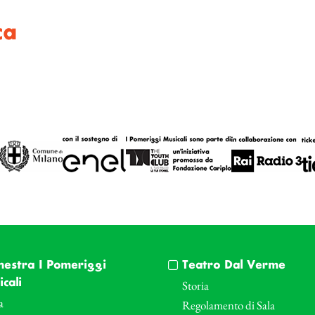
ca
hestra I Pomeriggi
Teatro Dal Verme
cali
Storia
a
Regolamento di Sala