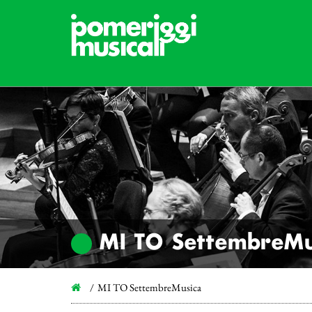
MI TO SettembreMu
MI TO SettembreMusica