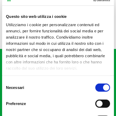
Questo sito web utilizza i cookie
Utilizziamo i cookie per personalizzare contenuti ed
annunci, per fornire funzionalità dei social media e per
analizzare il nostro traffico. Condividiamo inoltre
informazioni sul modo in cui utilizza il nostro sito con i
nostri partner che si occupano di analisi dei dati web,
pubblicità e social media, i quali potrebbero combinarle
con altre informazioni che ha fornito loro o che hanno
raccolto dal suo utilizzo dei loro servizi.
Selezione
Fondazione I Pomeriggi Musicali
Necessari
del
Via S. Giovanni sul Muro, 2
consenso
20121 Milano
Preferenze
Partita Iva 04410060158
Cod. Fisc. 80078650159