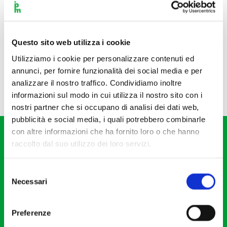
Questo sito web utilizza i cookie
Utilizziamo i cookie per personalizzare contenuti ed
annunci, per fornire funzionalità dei social media e per
analizzare il nostro traffico. Condividiamo inoltre
informazioni sul modo in cui utilizza il nostro sito con i
nostri partner che si occupano di analisi dei dati web,
pubblicità e social media, i quali potrebbero combinarle
con altre informazioni che ha fornito loro o che hanno
raccolto dal suo utilizzo dei loro servizi.
Selezione
Necessari
del
Fondazione I Pomeriggi Musicali
consenso
Via S. Giovanni sul Muro, 2
Preferenze
20121 Milano