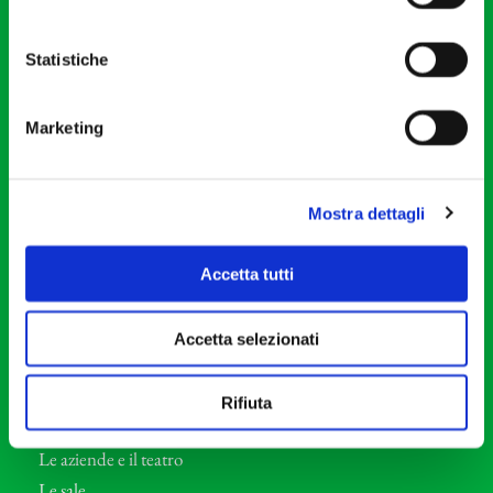
20121 Milano
Partita Iva 04410060158
Statistiche
Cod. Fisc. 80078650159
Tel: +39 02 87905
Marketing
Teatro Dal Verme
Via S. Giovanni sul Muro, 2
20121 Milano
Mostra dettagli
Orchestra I Pomeriggi Musicali
Accetta tutti
Storia
Direttore Artistico
Accetta selezionati
Direttore emerito
Professori d’Orchestra
Rifiuta
Eventi Corporate
Le aziende e il teatro
Le sale