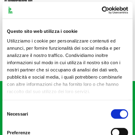
Questo sito web utilizza i cookie
Utilizziamo i cookie per personalizzare contenuti ed
annunci, per fornire funzionalità dei social media e per
analizzare il nostro traffico. Condividiamo inoltre
informazioni sul modo in cui utilizza il nostro sito con i
nostri partner che si occupano di analisi dei dati web,
pubblicità e social media, i quali potrebbero combinarle
con altre informazioni che ha fornito loro o che hanno
raccolto dal suo utilizzo dei loro servizi.
Selezione
Necessari
del
consenso
Fondazione I Pomeriggi Musicali
Via S. Giovanni sul Muro, 2
Preferenze