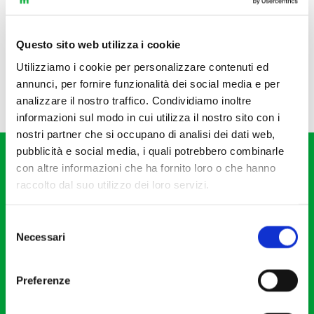
Questo sito web utilizza i cookie
Utilizziamo i cookie per personalizzare contenuti ed
annunci, per fornire funzionalità dei social media e per
analizzare il nostro traffico. Condividiamo inoltre
informazioni sul modo in cui utilizza il nostro sito con i
nostri partner che si occupano di analisi dei dati web,
pubblicità e social media, i quali potrebbero combinarle
con altre informazioni che ha fornito loro o che hanno
raccolto dal suo utilizzo dei loro servizi.
Selezione
Fondazione I Pomeriggi Musicali
Necessari
del
Via S. Giovanni sul Muro, 2
consenso
20121 Milano
Preferenze
Partita Iva 04410060158
Cod. Fisc. 80078650159