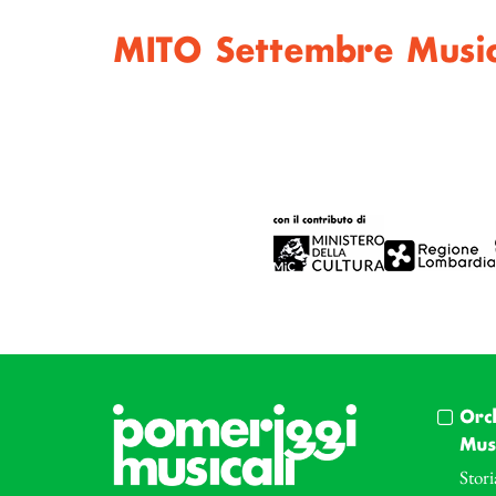
MITO Settembre Musi
Orc
Musi
Stori