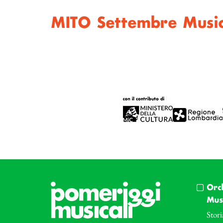
MITO Settembre Musi
Orc
Musi
Stori