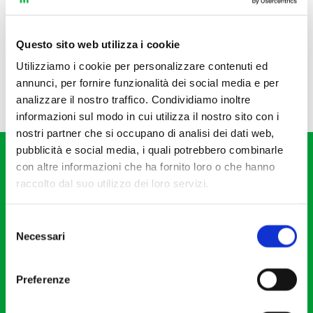
Questo sito web utilizza i cookie
Utilizziamo i cookie per personalizzare contenuti ed
annunci, per fornire funzionalità dei social media e per
analizzare il nostro traffico. Condividiamo inoltre
informazioni sul modo in cui utilizza il nostro sito con i
nostri partner che si occupano di analisi dei dati web,
pubblicità e social media, i quali potrebbero combinarle
con altre informazioni che ha fornito loro o che hanno
raccolto dal suo utilizzo dei loro servizi.
Selezione
Fondazione I Pomeriggi Musicali
Necessari
del
Via S. Giovanni sul Muro, 2
consenso
20121 Milano
Preferenze
Partita Iva 04410060158
Cod. Fisc. 80078650159