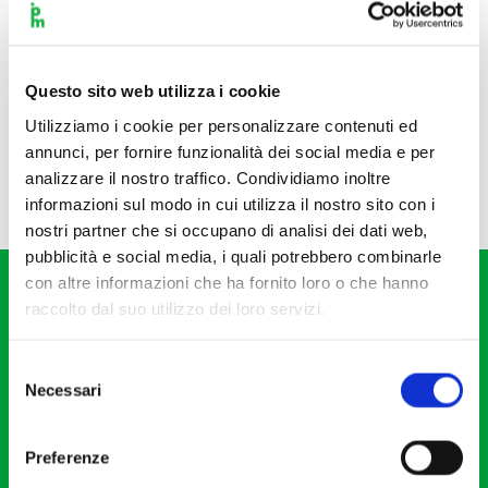
Questo sito web utilizza i cookie
Utilizziamo i cookie per personalizzare contenuti ed
annunci, per fornire funzionalità dei social media e per
analizzare il nostro traffico. Condividiamo inoltre
informazioni sul modo in cui utilizza il nostro sito con i
nostri partner che si occupano di analisi dei dati web,
pubblicità e social media, i quali potrebbero combinarle
con altre informazioni che ha fornito loro o che hanno
raccolto dal suo utilizzo dei loro servizi.
Selezione
Necessari
del
Fondazione I Pomeriggi Musicali
consenso
Via S. Giovanni sul Muro, 2
Preferenze
20121 Milano