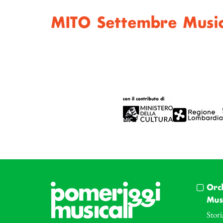
MITO Settembre Music
Orc
Musi
Stori