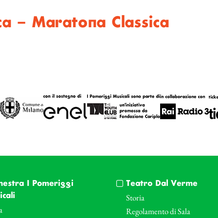
a – Maratona Classica
hestra I Pomeriggi
Teatro Dal Verme
cali
Storia
a
Regolamento di Sala