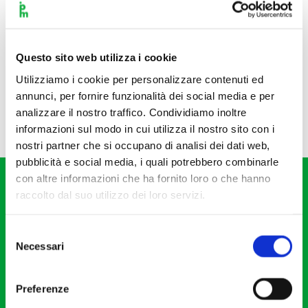
Questo sito web utilizza i cookie
Utilizziamo i cookie per personalizzare contenuti ed
annunci, per fornire funzionalità dei social media e per
analizzare il nostro traffico. Condividiamo inoltre
informazioni sul modo in cui utilizza il nostro sito con i
nostri partner che si occupano di analisi dei dati web,
pubblicità e social media, i quali potrebbero combinarle
con altre informazioni che ha fornito loro o che hanno
raccolto dal suo utilizzo dei loro servizi.
Selezione
Necessari
del
Fondazione I Pomeriggi Musicali
consenso
Via S. Giovanni sul Muro, 2
Preferenze
20121 Milano