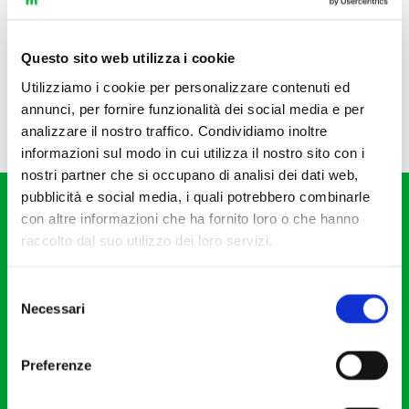
Questo sito web utilizza i cookie
Utilizziamo i cookie per personalizzare contenuti ed
annunci, per fornire funzionalità dei social media e per
analizzare il nostro traffico. Condividiamo inoltre
informazioni sul modo in cui utilizza il nostro sito con i
nostri partner che si occupano di analisi dei dati web,
pubblicità e social media, i quali potrebbero combinarle
con altre informazioni che ha fornito loro o che hanno
raccolto dal suo utilizzo dei loro servizi.
Selezione
Fondazione I Pomeriggi Musicali
Necessari
del
Via S. Giovanni sul Muro, 2
consenso
20121 Milano
Preferenze
Partita Iva 04410060158
Cod. Fisc. 80078650159