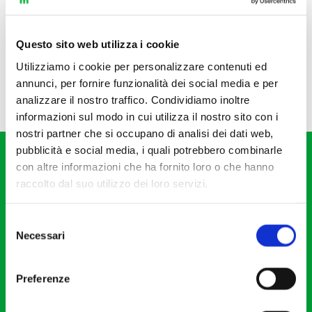
Questo sito web utilizza i cookie
Utilizziamo i cookie per personalizzare contenuti ed
annunci, per fornire funzionalità dei social media e per
analizzare il nostro traffico. Condividiamo inoltre
informazioni sul modo in cui utilizza il nostro sito con i
nostri partner che si occupano di analisi dei dati web,
pubblicità e social media, i quali potrebbero combinarle
con altre informazioni che ha fornito loro o che hanno
raccolto dal suo utilizzo dei loro servizi.
Selezione
Fondazione I Pomeriggi Musicali
Necessari
del
Via S. Giovanni sul Muro, 2
consenso
20121 Milano
Preferenze
Partita Iva 04410060158
Cod. Fisc. 80078650159