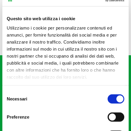
Questo sito web utilizza i cookie
Utilizziamo i cookie per personalizzare contenuti ed
annunci, per fornire funzionalità dei social media e per
analizzare il nostro traffico. Condividiamo inoltre
informazioni sul modo in cui utilizza il nostro sito con i
nostri partner che si occupano di analisi dei dati web,
pubblicità e social media, i quali potrebbero combinarle
con altre informazioni che ha fornito loro o che hanno
raccolto dal suo utilizzo dei loro servizi.
Selezione
Fondazione I Pomeriggi Musicali
Necessari
del
Via S. Giovanni sul Muro, 2
consenso
20121 Milano
Preferenze
Partita Iva 04410060158
Cod. Fisc. 80078650159