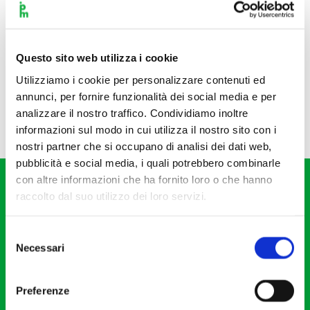
Questo sito web utilizza i cookie
Utilizziamo i cookie per personalizzare contenuti ed
annunci, per fornire funzionalità dei social media e per
analizzare il nostro traffico. Condividiamo inoltre
informazioni sul modo in cui utilizza il nostro sito con i
nostri partner che si occupano di analisi dei dati web,
pubblicità e social media, i quali potrebbero combinarle
con altre informazioni che ha fornito loro o che hanno
raccolto dal suo utilizzo dei loro servizi.
Selezione
Necessari
del
Fondazione I Pomeriggi Musicali
consenso
Via S. Giovanni sul Muro, 2
Preferenze
20121 Milano