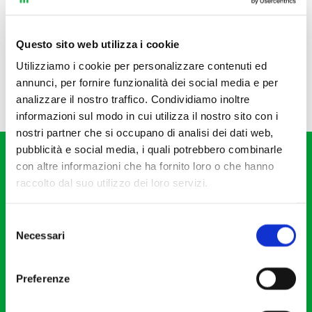
Questo sito web utilizza i cookie
Utilizziamo i cookie per personalizzare contenuti ed
annunci, per fornire funzionalità dei social media e per
analizzare il nostro traffico. Condividiamo inoltre
informazioni sul modo in cui utilizza il nostro sito con i
nostri partner che si occupano di analisi dei dati web,
pubblicità e social media, i quali potrebbero combinarle
con altre informazioni che ha fornito loro o che hanno
raccolto dal suo utilizzo dei loro servizi.
Selezione
Fondazione I Pomeriggi Musicali
Necessari
del
Via S. Giovanni sul Muro, 2
consenso
20121 Milano
Preferenze
Partita Iva 04410060158
Cod. Fisc. 80078650159