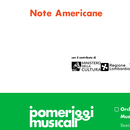
Note Americane
Orc
Musi
Stori