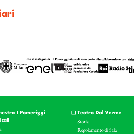
ari
hestra I Pomeriggi
Teatro Dal Verme
cali
Storia
a
Regolamento di Sala