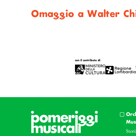
Omaggio a Walter Chi
Orc
Musi
Stori