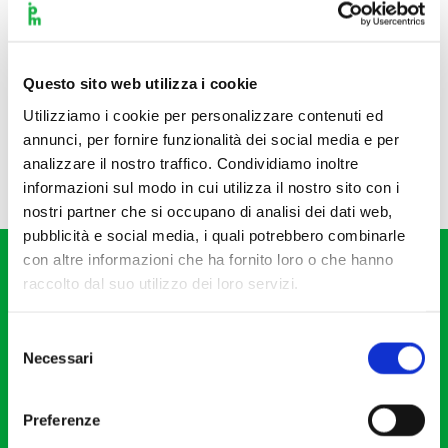
Questo sito web utilizza i cookie
Utilizziamo i cookie per personalizzare contenuti ed
annunci, per fornire funzionalità dei social media e per
analizzare il nostro traffico. Condividiamo inoltre
informazioni sul modo in cui utilizza il nostro sito con i
nostri partner che si occupano di analisi dei dati web,
pubblicità e social media, i quali potrebbero combinarle
con altre informazioni che ha fornito loro o che hanno
raccolto dal suo utilizzo dei loro servizi.
Selezione
Necessari
del
Fondazione I Pomeriggi Musicali
consenso
Via S. Giovanni sul Muro, 2
Preferenze
20121 Milano