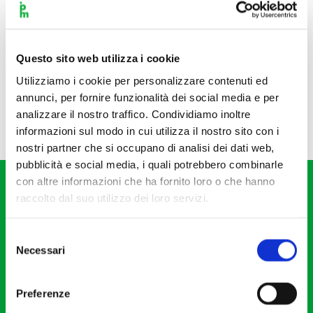
Questo sito web utilizza i cookie
Utilizziamo i cookie per personalizzare contenuti ed
annunci, per fornire funzionalità dei social media e per
analizzare il nostro traffico. Condividiamo inoltre
informazioni sul modo in cui utilizza il nostro sito con i
nostri partner che si occupano di analisi dei dati web,
pubblicità e social media, i quali potrebbero combinarle
con altre informazioni che ha fornito loro o che hanno
raccolto dal suo utilizzo dei loro servizi.
Selezione
Necessari
del
Fondazione I Pomeriggi Musicali
consenso
Via S. Giovanni sul Muro, 2
Preferenze
20121 Milano