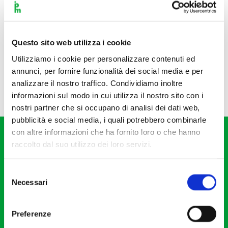
Questo sito web utilizza i cookie
Utilizziamo i cookie per personalizzare contenuti ed
annunci, per fornire funzionalità dei social media e per
analizzare il nostro traffico. Condividiamo inoltre
informazioni sul modo in cui utilizza il nostro sito con i
nostri partner che si occupano di analisi dei dati web,
pubblicità e social media, i quali potrebbero combinarle
con altre informazioni che ha fornito loro o che hanno
raccolto dal suo utilizzo dei loro servizi.
Selezione
Necessari
del
Fondazione I Pomeriggi Musicali
consenso
Via S. Giovanni sul Muro, 2
Preferenze
20121 Milano