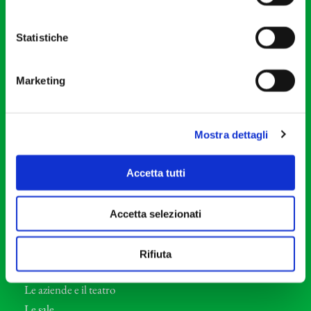
20121 Milano
Partita Iva 04410060158
Statistiche
Cod. Fisc. 80078650159
Tel: +39 02 87905
Marketing
Teatro Dal Verme
Via S. Giovanni sul Muro, 2
20121 Milano
Mostra dettagli
Orchestra I Pomeriggi Musicali
Accetta tutti
Storia
Direttore Artistico
Accetta selezionati
Direttore emerito
Professori d’Orchestra
Rifiuta
Eventi Corporate
Le aziende e il teatro
Le sale