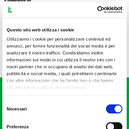
Questo sito web utilizza i cookie
Utilizziamo i cookie per personalizzare contenuti ed
annunci, per fornire funzionalità dei social media e per
analizzare il nostro traffico. Condividiamo inoltre
informazioni sul modo in cui utilizza il nostro sito con i
nostri partner che si occupano di analisi dei dati web,
pubblicità e social media, i quali potrebbero combinarle
con altre informazioni che ha fornito loro o che hanno
raccolto dal suo utilizzo dei loro servizi.
Selezione
Necessari
del
consenso
Fondazione I Pomeriggi Musicali
Via S. Giovanni sul Muro, 2
Preferenze