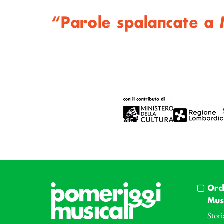
“Parole spalancate a 
Orc
Musi
Stori