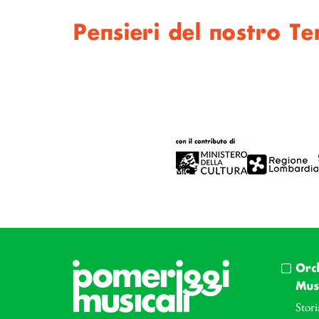
Pensieri del nostro T
Orc
Musi
Stori