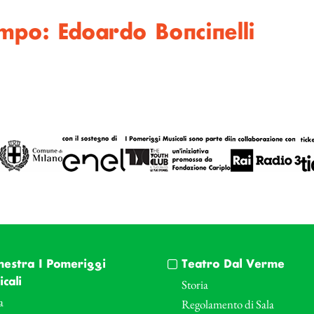
empo: Edoardo Boncinelli
hestra I Pomeriggi
Teatro Dal Verme
cali
Storia
a
Regolamento di Sala