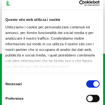
Questo sito web utilizza i cookie
Utilizziamo i cookie per personalizzare contenuti ed
annunci, per fornire funzionalità dei social media e per
analizzare il nostro traffico. Condividiamo inoltre
informazioni sul modo in cui utilizza il nostro sito con i
nostri partner che si occupano di analisi dei dati web,
pubblicità e social media, i quali potrebbero combinarle
con altre informazioni che ha fornito loro o che hanno
raccolto dal suo utilizzo dei loro servizi.
Selezione
Necessari
del
Fondazione I Pomeriggi Musicali
consenso
Via S. Giovanni sul Muro, 2
Preferenze
20121 Milano