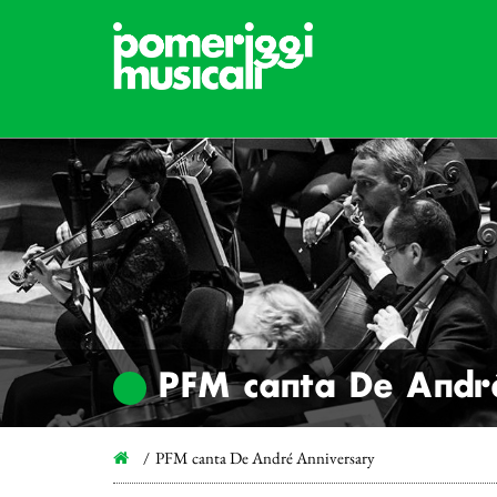
PFM canta De Andr
PFM canta De André Anniversary