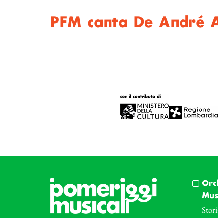
PFM canta De André 
Orc
Musi
Stori