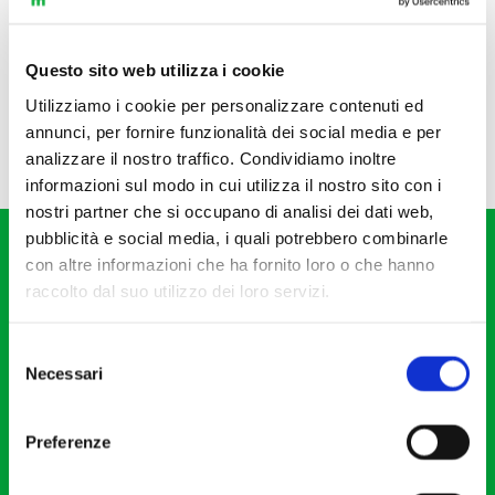
Questo sito web utilizza i cookie
Utilizziamo i cookie per personalizzare contenuti ed
annunci, per fornire funzionalità dei social media e per
analizzare il nostro traffico. Condividiamo inoltre
informazioni sul modo in cui utilizza il nostro sito con i
nostri partner che si occupano di analisi dei dati web,
pubblicità e social media, i quali potrebbero combinarle
con altre informazioni che ha fornito loro o che hanno
raccolto dal suo utilizzo dei loro servizi.
Selezione
Fondazione I Pomeriggi Musicali
Necessari
del
Via S. Giovanni sul Muro, 2
consenso
20121 Milano
Preferenze
Partita Iva 04410060158
Cod. Fisc. 80078650159